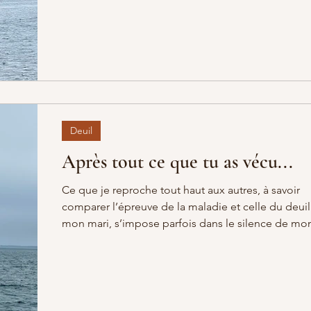
ou l'extrêmité du scotch qui permettra enfin de dé
le ruban. Ainsi le mot m'enseigne, comme un murm
m'appelle, attire mon attention sur quelque chose
Désemparer, vient
Deuil
Après tout ce que tu as vécu...
Ce que je reproche tout haut aux autres, à savoir
comparer l’épreuve de la maladie et celle du deui
mon mari, s’impose parfois dans le silence de mo
Les autres veulent croire que si on a traversé un ca
alors on est outillé pour tout ce qui peut nous arriv
Ainsi c'est surtout eux-mêmes qu'ils rassurent, en 
disant que tout ira bien pour moi. Moi je vois la béance
dans ma vie, là où se tenait auparavant un pilier, un