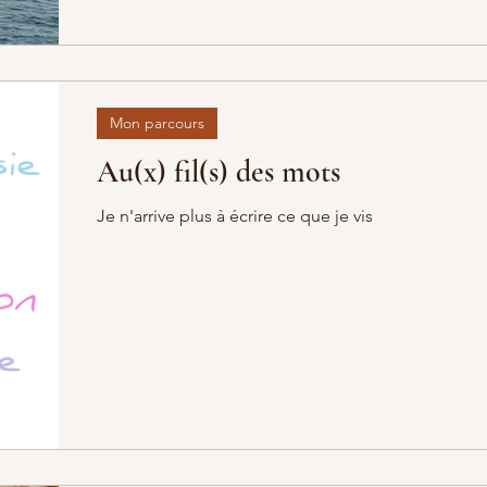
soutien, un amour indéfectible. Mon m
Mon parcours
Au(x) fil(s) des mots
Je n'arrive plus à écrire ce que je vis