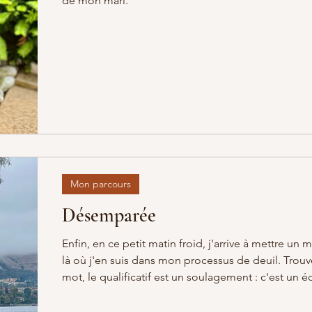
de mon mari.
Mon parcours
Désemparée
Enfin, en ce petit matin froid, j'arrive à mettre un 
là où j'en suis dans mon processus de deuil. Trouv
mot, le qualificatif est un soulagement : c'est un é
qui me dit où je suis et parfois même vers où je vai
comme réussir à attraper le fil pour remonter à la 