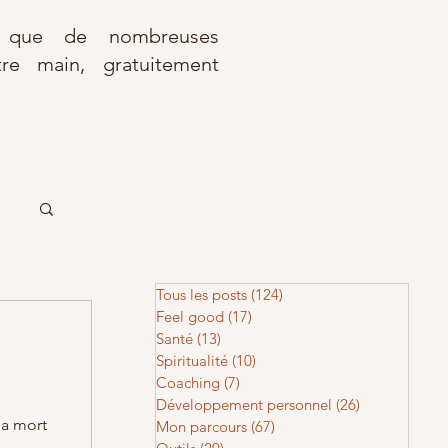
r que de nombreuses
re main, gratuitement
Tous les posts
(124)
124 posts
Feel good
(17)
17 posts
Santé
(13)
13 posts
Spiritualité
(10)
10 posts
Coaching
(7)
7 posts
Développement personnel
(26)
26 posts
la mort
Mon parcours
(67)
67 posts