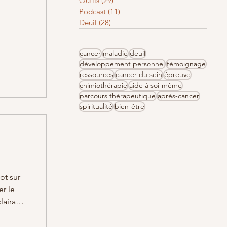
Outils
(29)
29 posts
Podcast
(11)
11 posts
Deuil
(28)
28 posts
cancer
maladie
deuil
développement personnel
témoignage
ressources
cancer du sein
épreuve
chimiothérapie
aide à soi-même
parcours thérapeutique
après-cancer
spiritualité
bien-être
mot sur
er le
clairage
s. C'est
pelotte