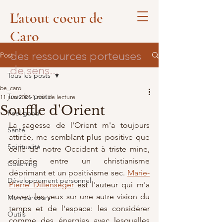
L'atout coeur de
Caro
des ressources porteuses
Post
de sens...
Tous les posts
be_caro
Tous les posts
11 juin 2024
1 min de lecture
Souffle d'Orient
Feel good
La sagesse de l'Orient m'a toujours 
Santé
attirée, me semblant plus positive que 
Spiritualité
celle de notre Occident à triste mine, 
coincée entre un christianisme 
Coaching
déprimant et un positivisme sec. 
Marie-
Développement personnel
Pierre Dillenseger
 est l'auteur qui m'a 
ouvert les yeux sur une autre vision du 
Mon parcours
temps et de l'espace: les considérer 
Outils
comme des énergies avec lesquelles 