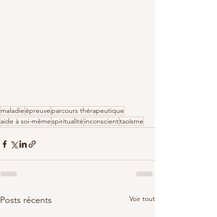
maladie
épreuve
parcours thérapeutique
aide à soi-même
spiritualité
inconscient
taoïsme
Voir tout
Posts récents