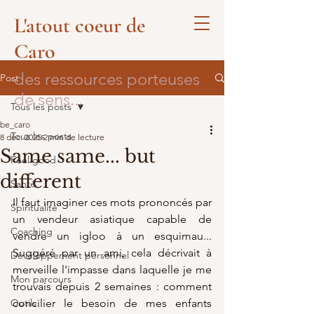
L'atout coeur de
Caro
des ressources porteuses
Post
de sens...
Tous les posts
be_caro
Tous les posts
8 déc. 2025
2 min de lecture
Same same... but
Feel good
different
Santé
Il faut imaginer ces mots prononcés par 
Spiritualité
un vendeur asiatique capable de 
Coaching
vendre un igloo à un esquimau... 
Suggéré par un ami, cela décrivait à 
Développement personnel
merveille l'impasse dans laquelle je me 
Mon parcours
trouvais depuis 2 semaines : comment 
Outils
concilier le besoin de mes enfants 