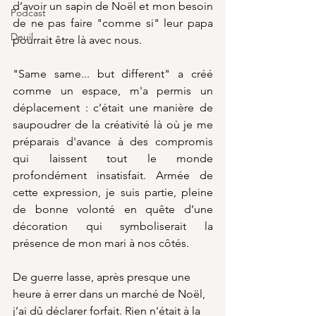
d’avoir un sapin de Noël et mon besoin 
Podcast
de ne pas faire "comme si" leur papa 
Deuil
pourrait être là avec nous.
"Same same... but different" a créé 
comme un espace, m'a permis un 
déplacement : c’était une manière de 
saupoudrer de la créativité là où je me 
préparais d'avance à des compromis 
qui laissent tout le monde 
profondément insatisfait. Armée de 
cette expression, je suis partie, pleine 
de bonne volonté en quête d’une 
décoration qui symboliserait la 
présence de mon mari à nos côtés.
De guerre lasse, après presque une 
heure à errer dans un marché de Noël, 
j’ai dû déclarer forfait. Rien n'était à la 