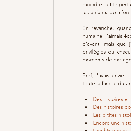
moindre petite pertu
les enfants. Je m'en v
En revanche, quand
humaine, j'aimais éco
d'avant, mais que j
privilégiés où chacu
moments de partage.
Bref, j'avais envie 
toute la famille dura
Des histoires e
Des histoires pou
Les p'tites histo
Encore une hist
Une histoire et ..