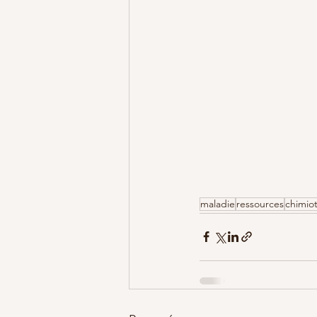
maladie
ressources
chimio