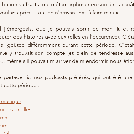
rbation suffisait à me métamorphoser en sorcière acariâtr
oulais après... tout en n'arrivant pas à faire mieux...
 j'émergeais, que je pouvais sortir de mon lit et r
uter des histoires avec eux (elles en l'occurence). C'ét
'ai goûtée différemment durant cette période. C'étai
n.e y trouvait son compte (et plein de tendresse aussi
.. même s'il pouvait m'arriver de m'endormir, nous éti
de partager ici nos podcasts préférés, qui ont été une
nt cette période : 
n musique
r les oreilles
ires
oire
. Oli