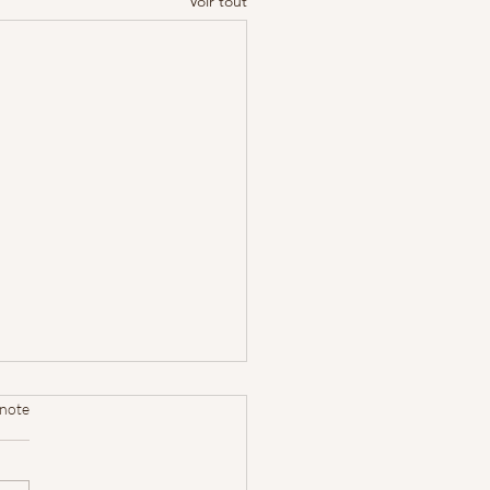
Voir tout
 note