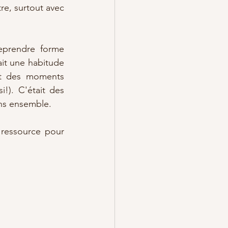
e, surtout avec 
eprendre forme 
ait une habitude 
t des moments  
!). C'était des 
ons ensemble.
 ressource pour 