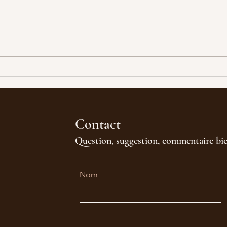
Calm
C'est pas la mort
Contact
Question, suggestion, commentaire bi
Nom