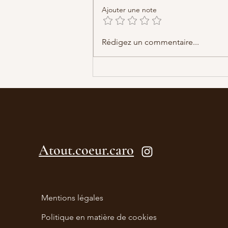
Ajouter une note
La stratégie de la libellule
Rédigez un commentaire...
Atout.coeur.caro
Mentions légales
Politique en matière de cookies