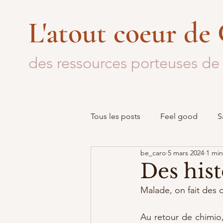
L'atout coeur de
des ressources porteuses de 
Tous les posts
Feel good
S
be_caro
5 mars 2024
1 min
Mon parcours
Outils
Des hist
Malade, on fait des c
Au retour de chimio, 