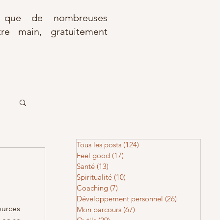
r que de nombreuses
re main, gratuitement
Tous les posts
(124)
124 posts
Feel good
(17)
17 posts
Santé
(13)
13 posts
Spiritualité
(10)
10 posts
Coaching
(7)
7 posts
Développement personnel
(26)
26 posts
ources
Mon parcours
(67)
67 posts