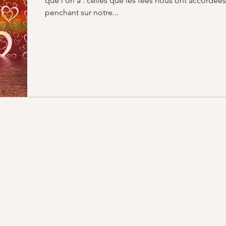
que l'on a : celles que les fées nous ont accordées
penchant sur notre...