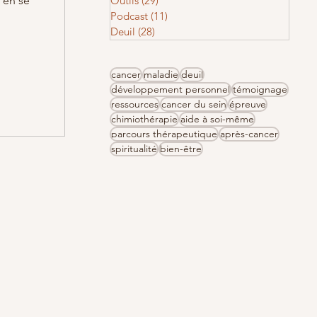
 en se
Outils
(29)
29 posts
Podcast
(11)
11 posts
Deuil
(28)
28 posts
cancer
maladie
deuil
développement personnel
témoignage
ressources
cancer du sein
épreuve
chimiothérapie
aide à soi-même
parcours thérapeutique
après-cancer
spiritualité
bien-être