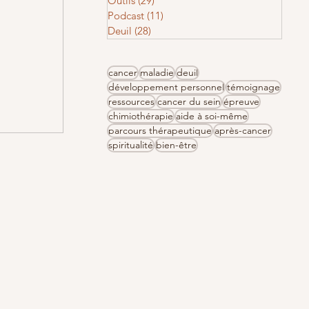
Outils
(29)
29 posts
Podcast
(11)
11 posts
Deuil
(28)
28 posts
cancer
maladie
deuil
développement personnel
témoignage
ressources
cancer du sein
épreuve
chimiothérapie
aide à soi-même
parcours thérapeutique
après-cancer
spiritualité
bien-être