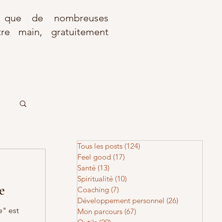
r que de nombreuses
re main, gratuitement
Tous les posts
(124)
124 posts
Feel good
(17)
17 posts
Santé
(13)
13 posts
Spiritualité
(10)
10 posts
e
Coaching
(7)
7 posts
Développement personnel
(26)
26 posts
e" est
Mon parcours
(67)
67 posts