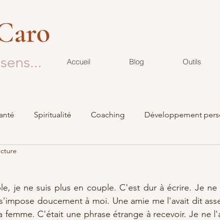
 Caro
sens...
Accueil
Blog
Outils
anté
Spiritualité
Coaching
Développement pers
ecture
Podcast
Deuil
le, je ne suis plus en couple. C'est dur à écrire. Je ne 
i s'impose doucement à moi. Une amie me l'avait dit ass
sa femme. C'était une phrase étrange à recevoir. Je ne l'a