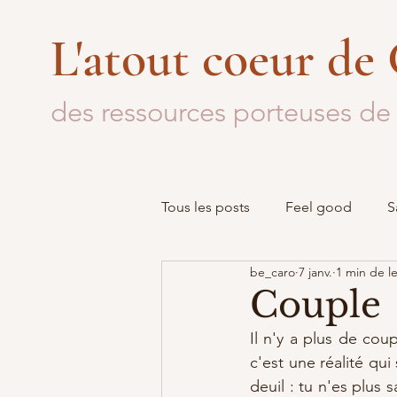
L'atout coeur de
des ressources porteuses de 
Tous les posts
Feel good
S
be_caro
7 janv.
1 min de l
Mon parcours
Outils
Couple
Il n'y a plus de coup
c'est une réalité qu
deuil : tu n'es plus 