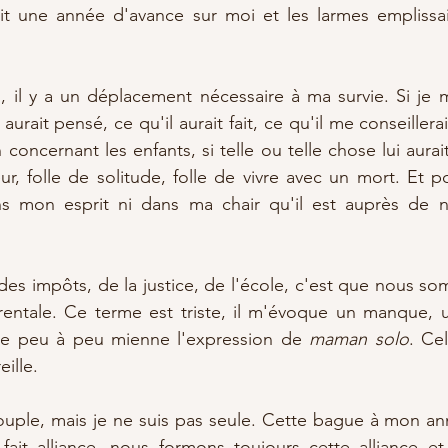
ait une année d'avance sur moi et les larmes emplissai
 il y a un déplacement nécessaire à ma survie. Si je
rait pensé, ce qu'il aurait fait, ce qu'il me conseillerait,
oncernant les enfants, si telle ou telle chose lui aurait
ur, folle de solitude, folle de vivre avec un mort. Et pou
 mon esprit ni dans ma chair qu'il est auprès de no
e des impôts, de la justice, de l'école, c'est que nous 
entale. Ce terme est triste, il m'évoque un manque, u
aire peu à peu mienne l'expression de 
maman solo
. Ce
ille. 
ouple, mais je ne suis pas seule. Cette bague à mon annu
ait alliance, nous formons toujours cette alliance et a