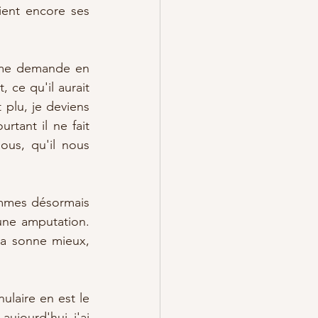
ent encore ses 
 me demande en 
 ce qu'il aurait 
 plu, je deviens 
rtant il ne fait 
us, qu'il nous 
sommes désormais 
ne amputation. 
la sonne mieux, 
laire en est le 
ujourd'hui j'ai 