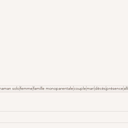
maman solo
femme
famille monoparentale
couple
mari
décès
présence
al