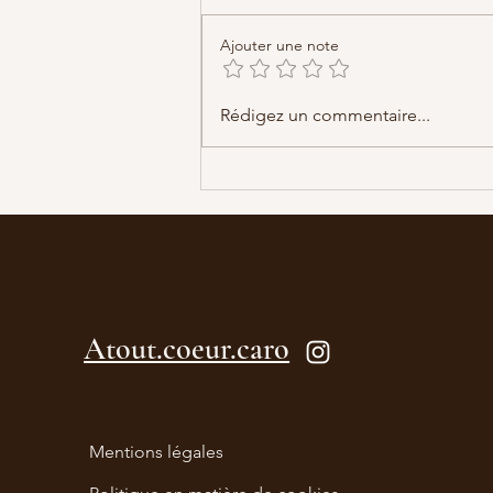
Un pas... seule
Ajouter une note
Rédigez un commentaire...
Atout.coeur.caro
Mentions légales