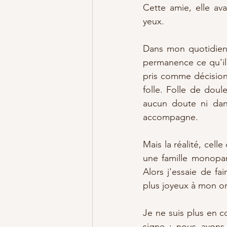
Cette amie, elle av
yeux. 
Dans mon quotidien,
permanence ce qu'il au
pris comme décision c
folle. Folle de doule
aucun doute ni dans
accompagne. 
Mais la réalité, cell
une famille monopar
Alors j'essaie de f
plus joyeux à mon ore
Je ne suis plus en c
signe : nous avons f