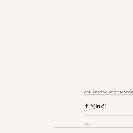
deuil
mort
veuve
absence