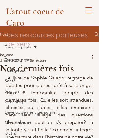
L'atout coeur de
Caro
des ressources porteuses
Post
de sens...
Tous les posts
be_caro
Tous les posts
3 mars 2025
2 min de lecture
Nos dernières fois
Feel good
Le livre de Sophie Galabru regorge de 
Santé
pépites pour qui est prêt à se plonger 
Spiritualité
dans la temporalité abrupte des 
dernières fois. Qu'elles soit attendues, 
Coaching
choisies ou subies, elles entraînent 
Développement personnel
dans leur sillage des questions 
abyssales : peut-on s'y préparer? la 
Mon parcours
volonté y suffit-elle? comment intégrer 
Outils
une fracture dans l'histoire de notre vie? 