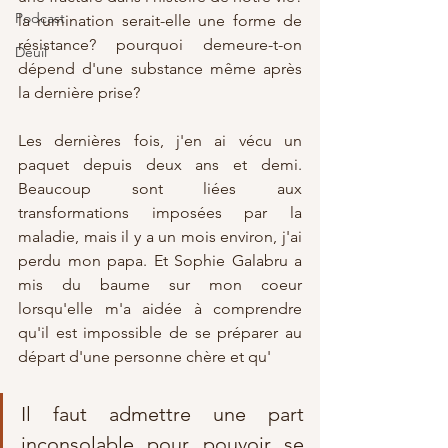
Podcast
la rumination serait-elle une forme de 
résistance? pourquoi demeure-t-on 
Deuil
dépend d'une substance même après 
la dernière prise? 
Les dernières fois, j'en ai vécu un 
paquet depuis deux ans et demi. 
Beaucoup sont liées aux 
transformations imposées par la 
maladie, mais il y a un mois environ, j'ai 
perdu mon papa. Et Sophie Galabru a 
mis du baume sur mon coeur 
lorsqu'elle m'a aidée à comprendre 
qu'il est impossible de se préparer au 
départ d'une personne chère et qu'
Il faut admettre une part 
inconsolable pour pouvoir se 