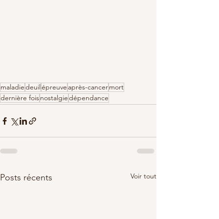
maladie
deuil
épreuve
après-cancer
mort
dernière fois
nostalgie
dépendance
Voir tout
Posts récents