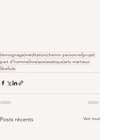
témoignage
méditation
chemin personnel
projet
part d'homme
livre
asie
asiatique
arts martiaux
libellule
Voir tout
Posts récents