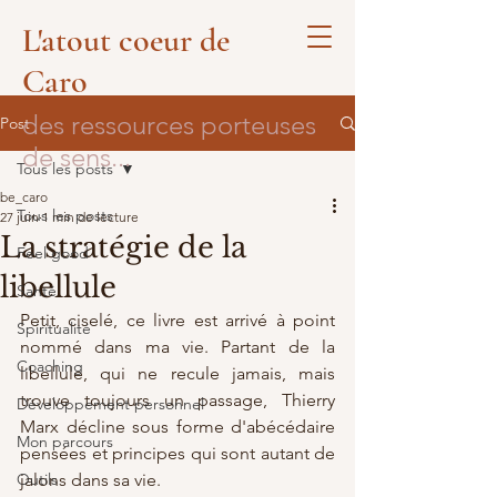
L'atout coeur de
Caro
des ressources porteuses
Post
de sens...
Tous les posts
be_caro
Tous les posts
27 juin
1 min de lecture
La stratégie de la
Feel good
libellule
Santé
Petit, ciselé, ce livre est arrivé à point 
Spiritualité
nommé dans ma vie. Partant de la 
Coaching
libellule, qui ne recule jamais, mais 
trouve toujours un passage, Thierry 
Développement personnel
Marx décline sous forme d'abécédaire 
Mon parcours
pensées et principes qui sont autant de 
Outils
jalons dans sa vie. 