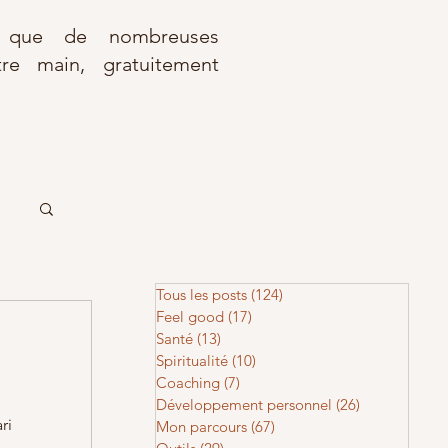
r que de nombreuses
re main, gratuitement
Tous les posts
(124)
124 posts
Feel good
(17)
17 posts
Santé
(13)
13 posts
Spiritualité
(10)
10 posts
Coaching
(7)
7 posts
Développement personnel
(26)
26 posts
ri
Mon parcours
(67)
67 posts