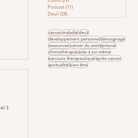
Outils
(29)
29 posts
Podcast
(11)
11 posts
Deuil
(28)
28 posts
cancer
maladie
deuil
développement personnel
témoignage
ressources
cancer du sein
épreuve
chimiothérapie
aide à soi-même
parcours thérapeutique
après-cancer
spiritualité
bien-être
ël 3